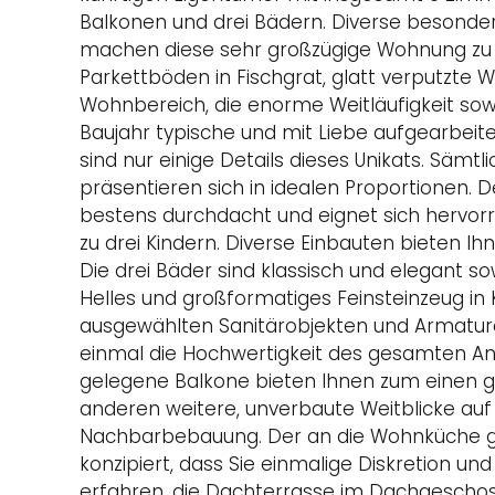
Balkonen und drei Bädern. Diverse besonde
machen diese sehr großzügige Wohnung zu
Parkettböden in Fischgrat, glatt verputzte 
Wohnbereich, die enorme Weitläufigkeit so
Baujahr typische und mit Liebe aufgearbei
sind nur einige Details dieses Unikats. Säm
präsentieren sich in idealen Proportionen. 
bestens durchdacht und eignet sich hervorra
zu drei Kindern. Diverse Einbauten bieten I
Die drei Bäder sind klassisch und elegant sow
Helles und großformatiges Feinsteinzeug in
ausgewählten Sanitärobjekten und Armatur
einmal die Hochwertigkeit des gesamten An
gelegene Balkone bieten Ihnen zum einen 
anderen weitere, unverbaute Weitblicke au
Nachbarbebauung. Der an die Wohnküche gr
konzipiert, dass Sie einmalige Diskretion un
erfahren, die Dachterrasse im Dachgeschos