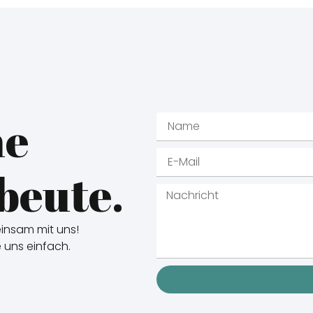
ne
beute.
nsam mit uns!
e uns einfach.