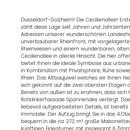
Düsseldorf-Golzheim! Die Cecilienallee! Ers
zählt diese Lage seit Jahren und Jahrzenten
Adressen unserer wunderschönen Landeshau
unverbaubarer Rheinfront, mit vorgelager
Rheinwiesen und einem wunderbaren, alten
Cecilienallee in allerlei Hinsicht. Die hier 
bietet Ihnen die ideale Symbiose aus urb
in Kombination mit Privatsphäre, Ruhe sowi
Rhein. Das Altbaujuwel welches wir Ihnen hier
sich gekonnt auf die zwei obersten Etagen 
Bereits von außen ist zu erahnen, dass sich 
Rotklinkerfassade Spannendes verbirgt. Das
liebevoll aufgearbeiteten Details, ist bereits
Immobilie. Der Aufzug bringt Sie in das 4.O
bequem in die ca. 272 m² große Maisonette
künftigen Eigentümer mit insgesamt 6 Zimm