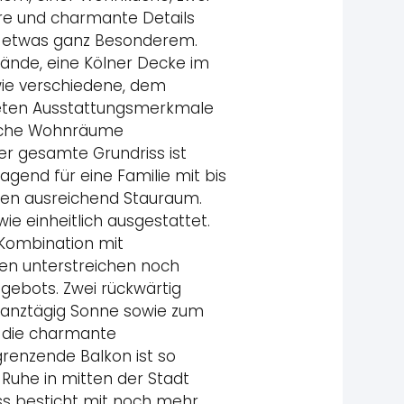
re und charmante Details
 etwas ganz Besonderem.
Wände, eine Kölner Decke im
wie verschiedene, dem
teten Ausstattungsmerkmale
tliche Wohnräume
Der gesamte Grundriss ist
gend für eine Familie mit bis
hnen ausreichend Stauraum.
ie einheitlich ausgestattet.
 Kombination mit
en unterstreichen noch
gebots. Zwei rückwärtig
ganztägig Sonne sowie zum
f die charmante
enzende Balkon ist so
d Ruhe in mitten der Stadt
s besticht mit noch mehr